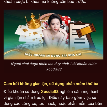
khoản cược bị khóa mà không cần báo trước.
Người chơi được phép tạo duy nhất 1 tài khoản cược
Xocdia88
Cam kết không gian lận, sử dụng phần mềm thứ ba
Điều khoản sử dụng
Xocdia88
nghiêm cấm mọi hành
vi gian lận nhằm trục lợi. Điều này bao gồm việc sử
dụng các công cụ, tool hack, hoặc phần mềm của bên