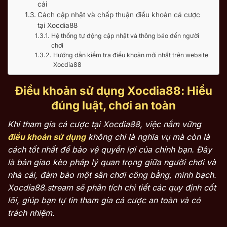
cái
Cách cập nhật và chấp thuận điều khoản cá cược
tại Xocdia88
Hệ thống tự động cập nhật và thông báo đến người
chơi
Hướng dẫn kiểm tra điều khoản mới nhất trên website
Xocdia88
Điều khoản sử dụng Xocdia88: Hiểu
đúng luật, chơi an toàn
Khi tham gia cá cược tại Xocdia88, việc nắm vững
điều khoản sử dụng
không chỉ là nghĩa vụ mà còn là
cách tốt nhất để bảo vệ quyền lợi của chính bạn. Đây
là bản giao kèo pháp lý quan trọng giữa người chơi và
nhà cái, đảm bảo một sân chơi công bằng, minh bạch.
Xocdia88.stream sẽ phân tích chi tiết các quy định cốt
lõi, giúp bạn tự tin tham gia cá cược an toàn và có
trách nhiệm.