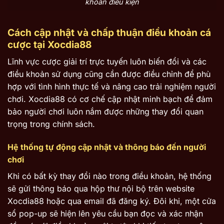
khoản điều kiện
Cách cập nhật và chấp thuận điều khoản cá
cược tại Xocdia88
Lĩnh vực cược giải trí trực tuyến luôn biến đổi và các
điều khoản sử dụng cũng cần được điều chỉnh để phù
hợp với tình hình thực tế và nâng cao trải nghiệm người
chơi. Xocdia88 có cơ chế cập nhật minh bạch để đảm
bảo người chơi luôn nắm được những thay đổi quan
trọng trong chính sách.
Hệ thống tự động cập nhật và thông báo đến người
chơi
Khi có bất kỳ thay đổi nào trong điều khoản, hệ thống
sẽ gửi thông báo qua hộp thư nội bộ trên website
Xocdia88 hoặc qua email đã đăng ký. Đôi khi, một cửa
sổ pop-up sẽ hiện lên yêu cầu bạn đọc và xác nhận