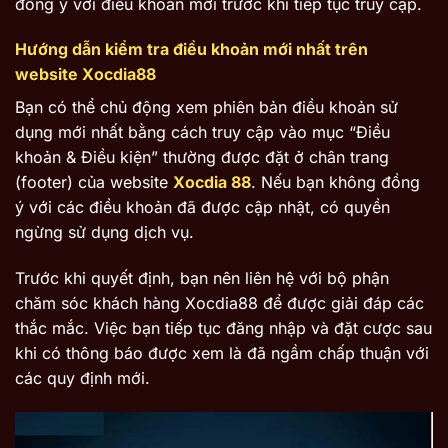
đồng ý với điều khoản mới trước khi tiếp tục truy cập.
Hướng dẫn kiểm tra điều khoản mới nhất trên
website Xocdia88
Bạn có thể chủ động xem phiên bản điều khoản sử
dụng mới nhất bằng cách truy cập vào mục “Điều
khoản & Điều kiện” thường được đặt ở chân trang
(footer) của website
Xocdia 88
. Nếu bạn không đồng
ý với các điều khoản đã được cập nhật, có quyền
ngừng sử dụng dịch vụ.
Trước khi quyết định, bạn nên liên hệ với bộ phận
chăm sóc khách hàng Xocdia88 để được giải đáp các
thắc mắc. Việc bạn tiếp tục đăng nhập và đặt cược sau
khi có thông báo được xem là đã ngầm chấp thuận với
các quy định mới.