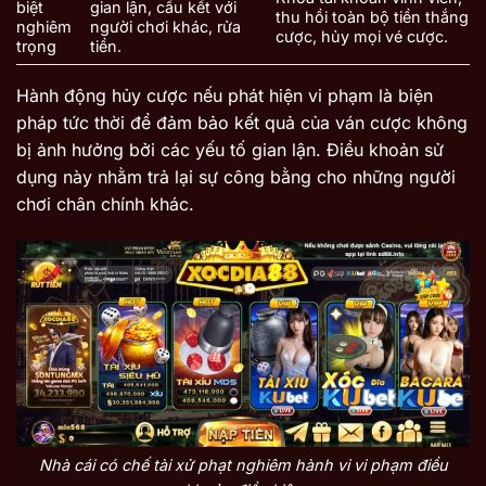
biệt
gian lận, cấu kết với
thu hồi toàn bộ tiền thắng
nghiêm
người chơi khác, rửa
cược, hủy mọi vé cược.
trọng
tiền.
Hành động hủy cược nếu phát hiện vi phạm là biện
pháp tức thời để đảm bảo kết quả của ván cược không
bị ảnh hưởng bởi các yếu tố gian lận. Điều khoản sử
dụng này nhằm trả lại sự công bằng cho những người
chơi chân chính khác.
Nhà cái có chế tài xử phạt nghiêm hành vi vi phạm điều