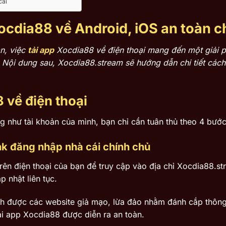
cái
ocdia88 về Android, iOS an toàn 
ạn, việc
tải app
Xocdia88 về điện thoại mang đến một giải ph
t. Nội dung sau, Xocdia88.stream sẽ hướng dẫn chi tiết các
 về điện thoại
ng như tài khoản của mình, bạn chỉ cần tuân thủ theo 4 bư
nk đăng nhập nhà cái chính chủ
trên điện thoại của bạn để truy cập vào địa chỉ Xocdia88.st
p nhật liên tục.
nh được các website giả mạo, lừa đảo nhằm đánh cắp thông t
ải app Xocdia88 được diễn ra an toàn.