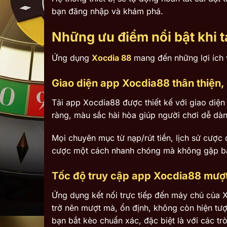
bạn đăng nhập và khám phá.
Những ưu điểm nổi bật khi t
Ứng dụng
Xocdia 88
mang đến những lợi ích vư
Giao diện app Xocdia88 thân thiện,
Tải app Xocdia88 được thiết kế với giao diện
ràng, màu sắc hài hòa giúp người chơi dễ dàn
Mọi chuyên mục từ nạp/rút tiền, lịch sử cược
cược một cách nhanh chóng mà không gặp bấ
Tốc độ truy cập app Xocdia88 mượt
Ứng dụng kết nối trực tiếp đến máy chủ của X
trở nên mượt mà, ổn định, không còn hiện tượ
bạn bắt kèo chuẩn xác, đặc biệt là với các trò