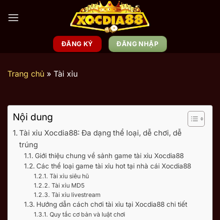
Bỏ
qua
nội
dung
ĐĂNG KÝ
ĐĂNG NHẬP
Trang chủ
»
Tài xỉu
Nội dung
Tài xỉu Xocdia88: Đa dạng thể loại, dễ chơi, dễ
trúng
Giới thiệu chung về sảnh game tài xỉu Xocdia88
Các thể loại game tài xỉu hot tại nhà cái Xocdia88
Tài xỉu siêu hũ
Tài xỉu MD5
Tài xỉu livestream
Hướng dẫn cách chơi tài xỉu tại Xocdia88 chi tiết
Quy tắc cơ bản và luật chơi