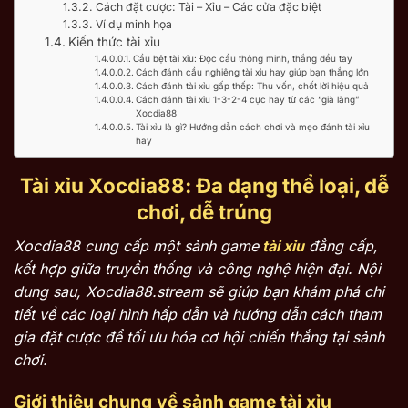
Cách đặt cược: Tài – Xỉu – Các cửa đặc biệt
Ví dụ minh họa
Kiến thức tài xỉu
Cầu bệt tài xỉu: Đọc cầu thông minh, thắng đều tay
Cách đánh cầu nghiêng tài xỉu hay giúp bạn thắng lớn
Cách đánh tài xỉu gấp thếp: Thu vốn, chốt lời hiệu quả
Cách đánh tài xỉu 1-3-2-4 cực hay từ các “già làng”
Xocdia88
Tài xỉu là gì? Hướng dẫn cách chơi và mẹo đánh tài xỉu
hay
Tài xỉu Xocdia88: Đa dạng thể loại, dễ
chơi, dễ trúng
Xocdia88 cung cấp một sảnh game
tài xỉu
đẳng cấp,
kết hợp giữa truyền thống và công nghệ hiện đại. Nội
dung sau, Xocdia88.stream sẽ giúp bạn khám phá chi
tiết về các loại hình hấp dẫn và hướng dẫn cách tham
gia đặt cược để tối ưu hóa cơ hội chiến thắng tại sảnh
chơi.
Giới thiệu chung về sảnh game tài xỉu