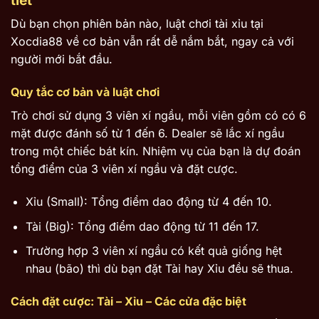
Dù bạn chọn phiên bản nào, luật chơi tài xỉu tại
Xocdia88 về cơ bản vẫn rất dễ nắm bắt, ngay cả với
người mới bắt đầu.
Quy tắc cơ bản và luật chơi
Trò chơi sử dụng 3 viên xí ngầu, mỗi viên gồm có có 6
mặt được đánh số từ 1 đến 6. Dealer sẽ lắc xí ngầu
trong một chiếc bát kín. Nhiệm vụ của bạn là dự đoán
tổng điểm của 3 viên xí ngầu và đặt cược.
Xỉu (Small): Tổng điểm dao động từ 4 đến 10.
Tài (Big): Tổng điểm dao động từ 11 đến 17.
Trường hợp 3 viên xí ngầu có kết quả giống hệt
nhau (bão) thì dù bạn đặt Tài hay Xỉu đều sẽ thua.
Cách đặt cược: Tài – Xỉu – Các cửa đặc biệt