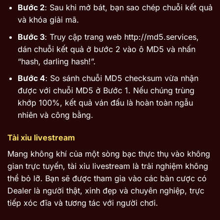
Bước 2
: Sau khi mở bát, bạn sao chép chuỗi kết quả
và khóa giải mã.
Bước 3
: Truy cập trang web
http://md5.services
,
dán chuỗi kết quả ở bước 2 vào ô MD5 và nhấn
“hash, darling hash!”.
Bước 4
: So sánh chuỗi MD5 checksum vừa nhận
được với chuỗi MD5 ở Bước 1. Nếu chúng trùng
khớp 100%, kết quả ván đấu là hoàn toàn ngẫu
nhiên và công bằng.
Tài xỉu livestream
Mang không khí của một sòng bạc thực thụ vào không
gian trực tuyến, tài xỉu livestream là trải nghiệm không
thể bỏ lỡ. Bạn sẽ được tham gia vào các bàn cược có
Dealer là người thật, xinh đẹp và chuyên nghiệp, trực
tiếp xóc đĩa và tương tác với người chơi.