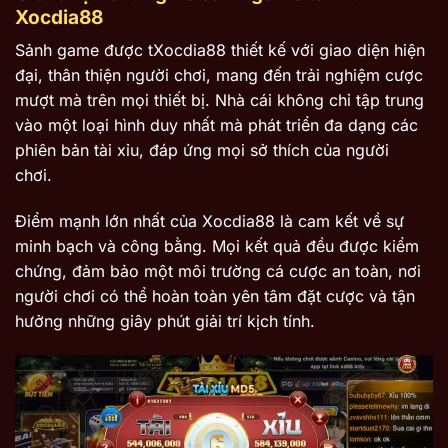
Xocdia88
Sảnh game được tXocdia88 thiết kế với giao diện hiện
đại, thân thiện người chơi, mang đến trải nghiệm cược
mượt mà trên mọi thiết bị. Nhà cái không chỉ tập trung
vào một loại hình duy nhất mà phát triển đa dạng các
phiên bản tài xỉu, đáp ứng mọi sở thích của người
chơi.
Điểm mạnh lớn nhất của Xocdia88 là cam kết về sự
minh bạch và công bằng. Mọi kết quả đều được kiểm
chứng, đảm bảo một môi trường cá cược an toàn, nơi
người chơi có thể hoàn toàn yên tâm đặt cược và tận
hưởng những giây phút giải trí kịch tính.