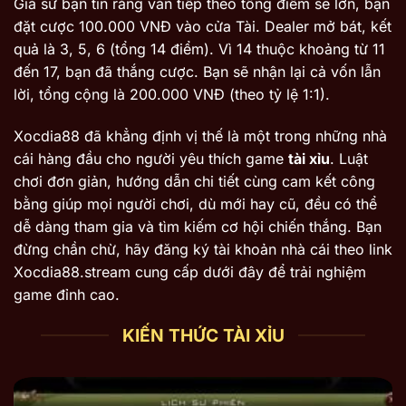
Giả sử bạn tin rằng ván tiếp theo tổng điểm sẽ lớn, bạn
đặt cược 100.000 VNĐ vào cửa Tài. Dealer mở bát, kết
quả là 3, 5, 6 (tổng 14 điểm). Vì 14 thuộc khoảng từ 11
đến 17, bạn đã thắng cược. Bạn sẽ nhận lại cả vốn lẫn
lời, tổng cộng là 200.000 VNĐ (theo tỷ lệ 1:1).
Xocdia88 đã khẳng định vị thế là một trong những nhà
cái hàng đầu cho người yêu thích game
tài xỉu
. Luật
chơi đơn giản, hướng dẫn chi tiết cùng cam kết công
bằng giúp mọi người chơi, dù mới hay cũ, đều có thể
dễ dàng tham gia và tìm kiếm cơ hội chiến thắng. Bạn
đừng chần chừ, hãy đăng ký tài khoản nhà cái theo link
Xocdia88.stream cung cấp dưới đây để trải nghiệm
game đỉnh cao.
KIẾN THỨC TÀI XỈU