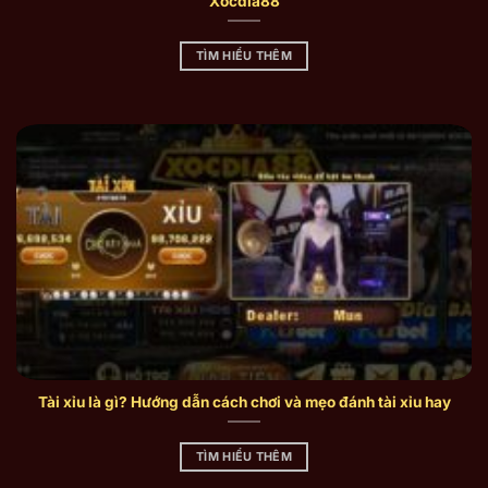
Xocdia88
TÌM HIỂU THÊM
Tài xỉu là gì? Hướng dẫn cách chơi và mẹo đánh tài xỉu hay
TÌM HIỂU THÊM