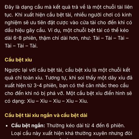
Đây là dạng cầu mà kết quả trả về là một chuỗi tài liên
tục. Khi xuất hiện cầu bệt tài, nhiều người chơi có kinh
nghiệm sẽ ưu tiên đặt cược vào cửa tài cho đến khi có
dấu hiệu gãy cầu. Ví dụ, một chuỗi bệt tài có thể kéo
dài 6-8 phiên, thậm chí dài hơn, như: Tài – Tài – Tài –
Tài – Tài – Tài.
Cầu bệt xỉu
Ngược lại với cầu bệt tài, cầu bệt xỉu là một chuỗi kết
quả chỉ toàn xỉu. Tương tự, khi soi thấy một dây xỉu đã
xuất hiện từ 3-4 phiên, bạn có thể cân nhắc theo cầu
cho đến khi nó bị phá vỡ. Một cầu bệt xỉu điển hình sẽ
có dạng: Xỉu – Xỉu – Xỉu – Xỉu – Xỉu.
Cầu bệt tài xỉu ngắn và cầu bệt dài
Cầu bệt ngắn:
Thường kéo dài từ 4 đến 6 phiên.
Loại cầu này xuất hiện khá thường xuyên nhưng đòi