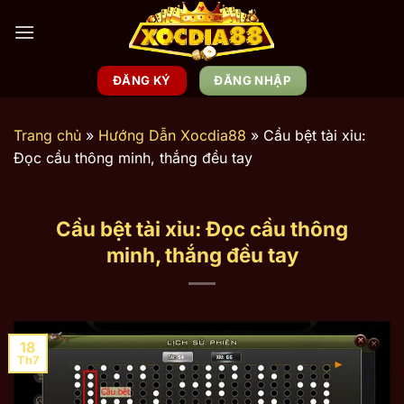
Bỏ
qua
nội
dung
ĐĂNG KÝ
ĐĂNG NHẬP
Trang chủ
»
Hướng Dẫn Xocdia88
»
Cầu bệt tài xỉu:
Đọc cầu thông minh, thắng đều tay
Cầu bệt tài xỉu: Đọc cầu thông
minh, thắng đều tay
18
Th7