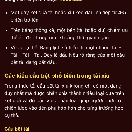
Một dãy kết quả tài hoặc xỉu kéo dài liên tiếp từ 4-5
phiên trở lên.
Trên bảng thống kê, một bên (tài hoặc xỉu) chiếm ưu
thế áp đảo trong một khoảng thời gian ngắn.
Ví dụ cụ thể: Bảng lịch sử hiển thị một chuỗi: Tài –
Tài – Tài – Tài. Đây là dấu hiệu rõ ràng của một cầu
bệt tài đang bắt đầu.
Các kiểu cầu bệt phổ biến trong tài xỉu
Trong thực tế, cầu bệt tài xỉu không chỉ có một dạng
duy nhất mà được phân chia thành nhiều loại dựa trên
kết quả và độ dài. Việc phân loại giúp người chơi có
chiến lược vào tiền phù hợp hơn cho từng trường hợp
cụ thể.
Cầu bệt tài