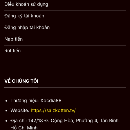
Điều khoản sử dụng
Đăng ký tài khoản
Đăng nhập tài khoản
Nạp tiền
Rút tiền
VỀ CHÚNG TÔI
Thương hiệu: Xocdia88
Website:
https://salzkotten.tv/
Địa chỉ: 142/18 Đ. Cộng Hòa, Phường 4, Tân Bình,
Hồ Chí Minh