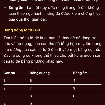
Bóng âm
: Là một quy ước riêng trong lô đề, không
tuân theo ngũ hành nhưng đã được kiểm chứng hiệu
quả qua thời gian dài.
Bảng bóng lô từ 0–9
Tìm hiểu bóng lô đề là gì bạn sẽ thấy để dễ dàng tra
cứu và áp dụng, các cao thủ đã tổng hợp quy tắc bóng
âm dương của các số từ 0 đến 9 vào một bảng cụ thể.
Đây là công cụ không thể thiếu cho bất kỳ ai muốn soi
cầu lô đề bằng phương pháp này.
Con số
Bóng dương
Bóng âm
1
6
4
2
7
9
3
8
6
4
9
1