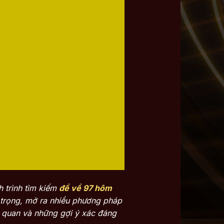
h trình tìm kiếm
đề về 97 hôm
 trọng, mở ra nhiều phương pháp
g quan và những gợi ý xác đáng