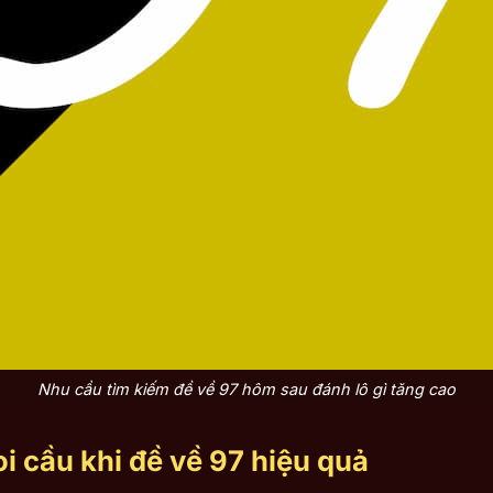
Nhu cầu tìm kiếm đề về 97 hôm sau đánh lô gì tăng cao
 cầu khi đề về 97 hiệu quả