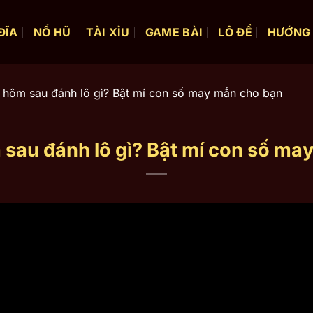
ĐĨA
NỔ HŨ
TÀI XỈU
GAME BÀI
LÔ ĐỀ
HƯỚNG
 hôm sau đánh lô gì? Bật mí con số may mắn cho bạn
 sau đánh lô gì? Bật mí con số ma