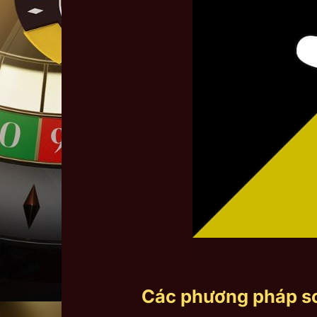
Các phương pháp soi