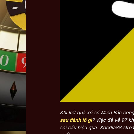
Khi kết quả xổ số Miền Bắc công 
sau đánh lô gì
? Việc đề về 97 kh
soi cầu hiệu quả. Xocdia88.stre